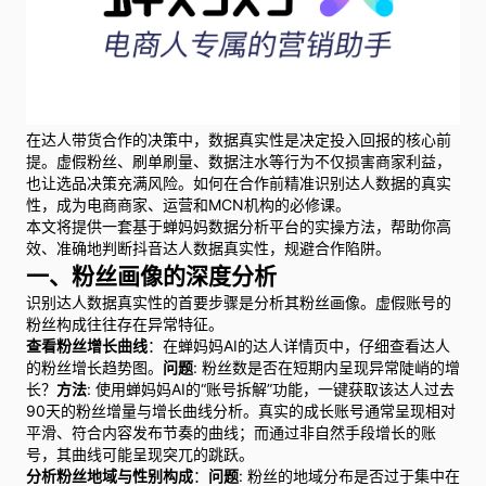
在达人带货合作的决策中，数据真实性是决定投入回报的核心前
提。虚假粉丝、刷单刷量、数据注水等行为不仅损害商家利益，
也让选品决策充满风险。如何在合作前精准识别达人数据的真实
性，成为电商商家、运营和MCN机构的必修课。
本文将提供一套基于蝉妈妈数据分析平台的实操方法，帮助你高
效、准确地判断抖音达人数据真实性，规避合作陷阱。
一、粉丝画像的深度分析
识别达人数据真实性的首要步骤是分析其粉丝画像。虚假账号的
粉丝构成往往存在异常特征。
查看粉丝增长曲线
：在蝉妈妈AI的达人详情页中，仔细查看达人
的粉丝增长趋势图。
问题
: 粉丝数是否在短期内呈现异常陡峭的增
长？
方法
: 使用蝉妈妈AI的“账号拆解”功能，一键获取该达人过去
90天的粉丝增量与增长曲线分析。真实的成长账号通常呈现相对
平滑、符合内容发布节奏的曲线；而通过非自然手段增长的账
号，其曲线可能呈现突兀的跳跃。
分析粉丝地域与性别构成
：
问题
: 粉丝的地域分布是否过于集中在