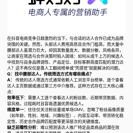
在抖音电商竞争日趋激烈的当下，与合适的达人合作已成为品牌
突围的关键。然而，头部达人费用高昂且合作门槛高，而大量中
腰部达人虽潜力巨大，却因其数量庞大、数据分散、风格各异，
让商家在筛选与合作决策时陷入困境：如何从成千上万的候选人
中找到与自身品牌调性、产品定位、目标客群高度匹配的潜力达
人？这不再仅仅是靠人工翻阅榜单或“凭感觉”就能解决的问题。
Q：找中腰部达人，传统筛选方式有哪些痛点？
A：
传统的达人筛选方式通常依赖人工浏览平台榜单、逐个查看
达人主页数据或通过第三方中介推荐。这种方式存在三大核心痛
点：
效率低下
：需要人工逐个查看达人的粉丝数、近期带货数据、内
容风格，过程耗时且容易遗漏优质候选人。
维度单一
：往往仅关注粉丝量或单场GMV，忽略了粉丝画像质量
（如年龄、性别、地域、兴趣标签）、内容互动率、带货转化稳
定性、历史合作品牌匹配度等更深层次的关键维度。
缺乏前瞻性分析
：难以预测该达人推广特定品类商品的潜在效