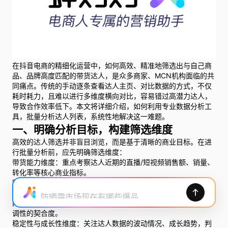
在抖音电商的精细化运营中，如何高效、精准地筛选出与自己商
品、品牌高度匹配的带货达人，是众多商家、MCN机构面临的共
同痛点。传统的手动逐条查看达人主页、对比数据的方式，不仅
耗时耗力，且难以进行多维度横向对比，容易错过高潜力达人，
导致合作效率低下。本文将详细介绍，如何利用专业数据分析工
具，批量分析达人列表，系统性地解决这一难题。
一、明确分析目标，构建筛选维度
高效的达人筛选并非盲目浏览，而是基于清晰的商业目标。在进
行批量分析前，应先明确筛选维度：
带货能力维度：重点考察达人近期的直播/短视频销售额、销量、
转化率等核心商业指标。
粉丝画像维度：分析达人粉丝的性别、年龄、地域、兴趣标签分
布，判断其与目标消费群体是否重合。
防晒霜市场现在有哪些爆品
内容调性维度：评估达人视频风格、直播风格与产品品类、品牌
调性的契合度。
稳定性与成长性维度：关注达人数据的波动情况、成长趋势，判