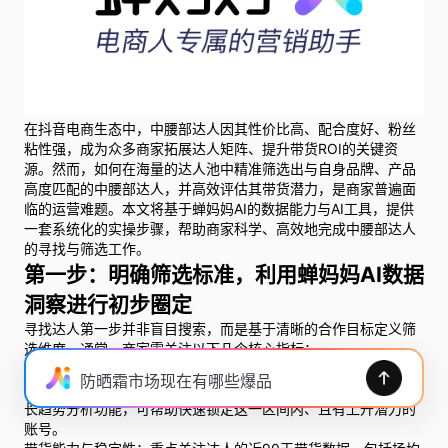
在抖音电商生态中，中腰部达人因其性价比高、配合度好、粉丝
粘性强，成为众多商家拓展达人矩阵、提升带货ROI的关键资
源。然而，如何在海量的达人池中精准筛选出与自身品牌、产品
高度匹配的中腰部达人，并高效评估其带货潜力，是商家普遍面
临的运营难题。本文将基于蝉妈妈AI的数据能力与AI工具，提供
一套系统化的实操步骤，帮助商家科学、高效地完成中腰部达人
的寻找与筛选工作。
第一步：明确筛选标准，利用蝉妈妈AI数据
洞察进行初步圈定
寻找达人第一步并非盲目搜索，而是基于清晰的合作目标定义筛
选维度。通常，商家需关注以下几个核心指标：
粉丝量级与成长性：中腰部达人通常指粉丝量在10万至100万区
防晒霜市场现在有哪些爆品
间，且近期粉丝增长态势健康的账号。蝉妈妈AI的达人榜单及增
长趋势分析功能，可帮助快速锁定这一区间内、且有上升潜力的
账号。