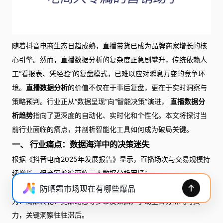
随着抖音电商生态日趋成熟，直播带货已成为品牌商家增长的核
心引擎。然而，直播数据分析的复杂度正急剧攀升，传统依赖人
工“看报表、凭经验”的复盘模式，已难以应对瞬息万变的竞争环
境。
直播数据分析
的价值不仅在于事后复盘，更在于实时洞察与
策略预判。行业正从“数据呈现”向“智能决策”演进，
直播数据分
析趋势
指向了更深度的自动化、实时化和个性化。本文将探讨当
前行业面临的痛点，并剖析智能化工具如何成为破局关键。
一、 行业痛点：数据海洋中的决策迷失
根据《抖音电商2025年发展报告》显示，直播场次与交易规模持
续增长，但商家普遍面临三大数据分析困境：
数据维度繁杂，解读效率低下：一场直播涉及流量来源、用户行
防晒霜市场现在有哪些爆品
为、商品转化、竞品动态等多维度数据。手动整合分析耗时费
力，关键洞察往往滞后。