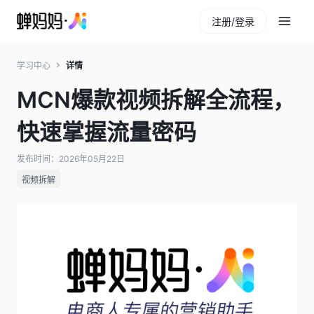
注册/登录
学习中心
详情
MCN爆款视频拆解全流程，
快速掌握流量密码
发布时间：2026年05月22日
视频拆解