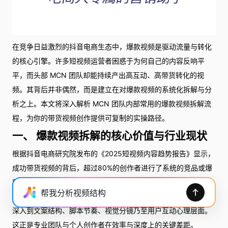
在竞争日益激烈的抖音电商生态中，爆款视频是驱动流量与转化
的核心引擎。许多短视频运营者困惑于为何自己的内容反响平
平，而头部 MCN 团队却能持续产出高互动、高带货转化的视
频。其背后并非偶然，而是建立在对爆款视频的系统化拆解与分
析之上。本文将深入解析 MCN 团队内部常用的爆款视频拆解流
程，为你的带货视频创作提供可复制的实操路径。
一、 爆款视频拆解的核心价值与行业现状
根据抖音电商研究院发布的《2025短视频内容趋势报告》显示，
成功带货视频的背后，超过80%的创作者进行了系统的竞品或爆
款分析。然而，手动拆解面临效率低下、分析维度单一等问题。
帮我分析视频结构
全面的 MCN团队爆款视频拆解 不仅需要观察表面数据，更需要
深入到文案结构、脚本节奏、视觉分镜乃至用户互动心理层面。
这正是专业团队与个人创作者在效率与深度上的关键差距。