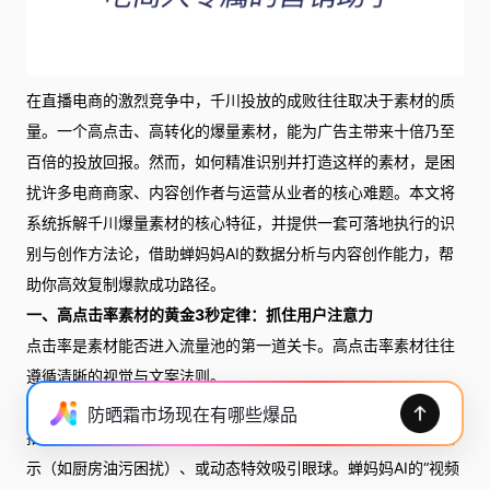
在直播电商的激烈竞争中，千川投放的成败往往取决于素材的质
量。一个高点击、高转化的爆量素材，能为广告主带来十倍乃至
百倍的投放回报。然而，如何精准识别并打造这样的素材，是困
扰许多电商商家、内容创作者与运营从业者的核心难题。本文将
系统拆解千川爆量素材的核心特征，并提供一套可落地执行的识
别与创作方法论，借助蝉妈妈AI的数据分析与内容创作能力，帮
助你高效复制爆款成功路径。
一、高点击率素材的黄金3秒定律：抓住用户注意力
点击率是素材能否进入流量池的第一道关卡。高点击率素材往往
遵循清晰的视觉与文案法则。
视觉冲击优先： 开篇3秒内必须呈现强视觉刺激。通用做法包
防晒霜市场现在有哪些爆品
括：产品效果夸张对比（如使用前后反差）、场景化痛点直观展
示（如厨房油污困扰）、或动态特效吸引眼球。蝉妈妈AI的“视频